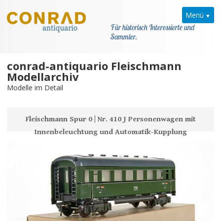
Menü
Für historisch Interessierte und
Sammler.
conrad-antiquario Fleischmann
Home
Modellarchiv
Modelle im Detail
News
Fleischmann
Fleischmann Spur 0 | Nr. 410 J Personenwagen mit
Innenbeleuchtung und Automatik-Kupplung
Modellarchiv
Kataloge
Modellarchiv
Kataloge