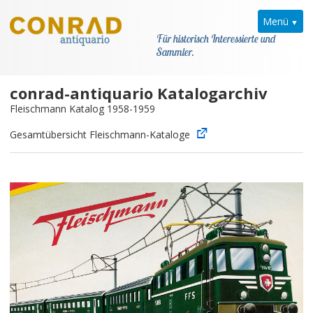
Menü
Für historisch Interessierte und
Sammler.
conrad-antiquario Katalogarchiv
Home
Fleischmann Katalog 1958-1959
News
Gesamtübersicht Fleischmann-Kataloge
Fleischmann
Kataloge
Kontakt