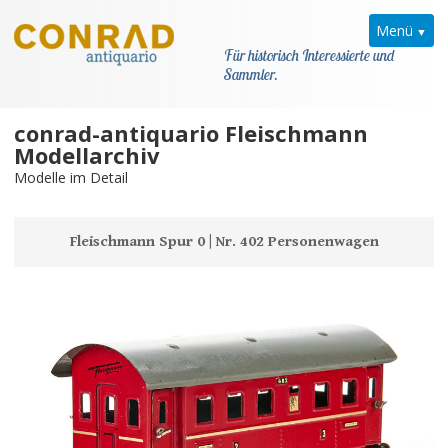
Menü
Für historisch Interessierte und
Sammler.
conrad-antiquario Fleischmann
Home
Modellarchiv
Modelle im Detail
News
Fleischmann
Fleischmann Spur 0 | Nr. 402 Personenwagen
Modellarchiv
Kataloge
Modellarchiv
Kataloge