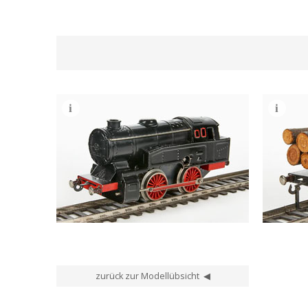
Fleischmann Spur 0 Nr. U 320 Tenderlok
Fleisch
zurück zur Modellübsicht ◀