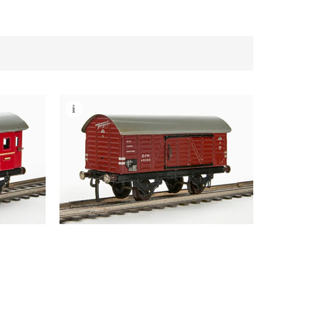
onenwagen
Fleischmann Spur 0 Nr. 460 Güterwagen