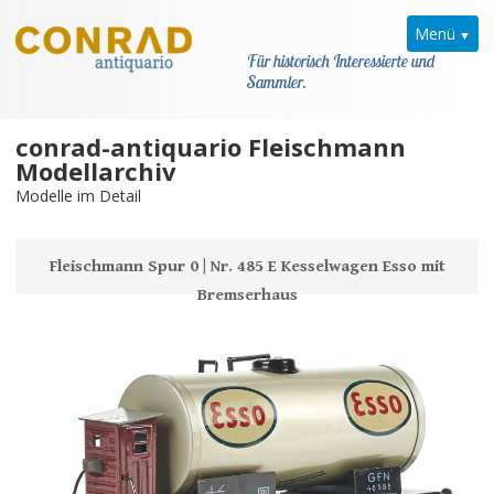
Menü
Für historisch Interessierte und
Sammler.
conrad-antiquario Fleischmann
Home
Modellarchiv
Modelle im Detail
News
Fleischmann
Fleischmann Spur 0 | Nr. 485 E Kesselwagen Esso mit
Bremserhaus
Modellarchiv
Kataloge
Modellarchiv
Kataloge