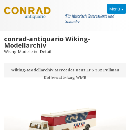
Menü
Für historisch Interessierte und
Sammler.
conrad-antiquario Wiking-
Home
Modellarchiv
Wiking-Modelle im Detail
News
Wiking
Wiking-Modellarchiv Mercedes Benz LPS 332 Pullman
Koffersattelzug WMB
Allgemein
Kataloge
Modellarchiv
Modellarchiv