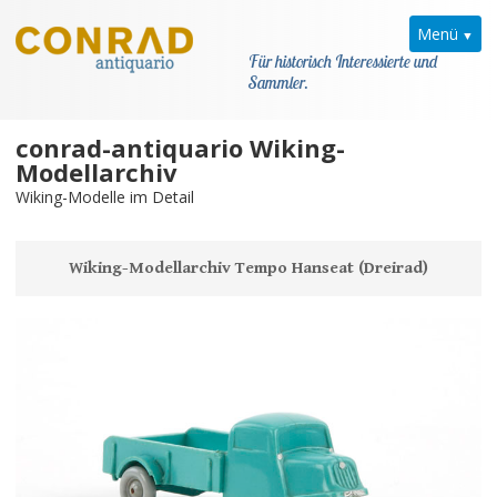
Menü
Für historisch Interessierte und
Sammler.
conrad-antiquario Wiking-
Home
Modellarchiv
Wiking-Modelle im Detail
News
Wiking
Wiking-Modellarchiv Tempo Hanseat (Dreirad)
Allgemein
Kataloge
Modellarchiv
Modellarchiv