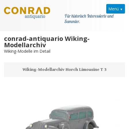
Menü
Für historisch Interessierte und
Sammler.
conrad-antiquario Wiking-
Home
Modellarchiv
Wiking-Modelle im Detail
News
Wiking
Wiking-Modellarchiv Horch Limousine T 3
Allgemein
Kataloge
Modellarchiv
Modellarchiv