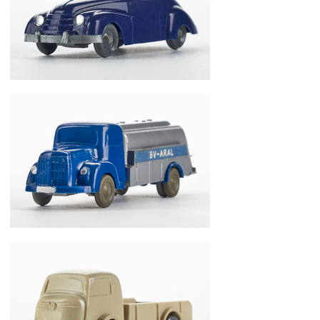
Wiking DKW Limousine T 12
Wiking Aral-Tankwagen MB L3500 78a