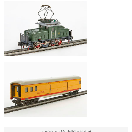
Fleischmann Nr. 1330 B Spur H0 Elok Typ Ee 3/3
Fleischmann Nr. 1330 G Spur H0 Elok Typ Ee 3/3
Fleischmann Nr. 1422 U Spur H0 Packwagen
zurück zur Modellübsicht ◀