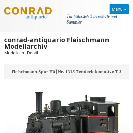
Menü
Für historisch Interessierte und
Sammler.
conrad-antiquario Fleischmann
Home
Modellarchiv
Modelle im Detail
News
Fleischmann
Fleischmann Spur H0 | Nr. 1315 Tenderlokomotive T 3
Modellarchiv
Kataloge
Modellarchiv
Kataloge