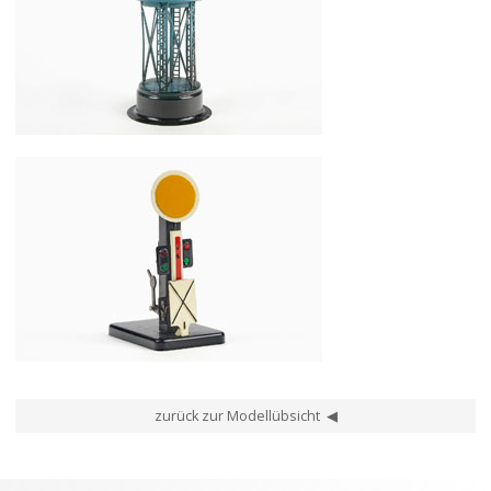
Fleischmann Spur 0 Nr. 589 Wasserturm
Fleischmann Spur 0 Nr. 570 Vorsignal
zurück zur Modellübsicht ◀