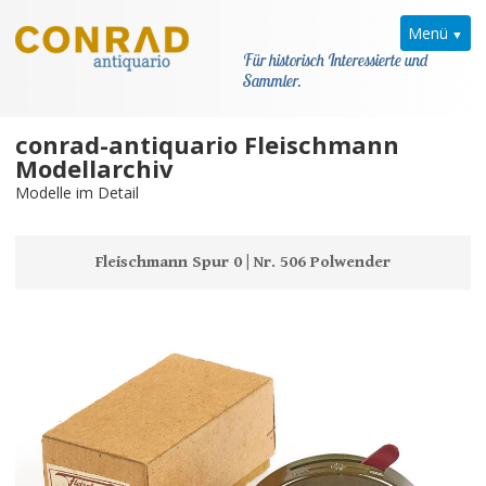
Menü
Für historisch Interessierte und
Sammler.
conrad-antiquario Fleischmann
Home
Modellarchiv
Modelle im Detail
News
Fleischmann
Fleischmann Spur 0 | Nr. 506 Polwender
Modellarchiv
Kataloge
Modellarchiv
Kataloge