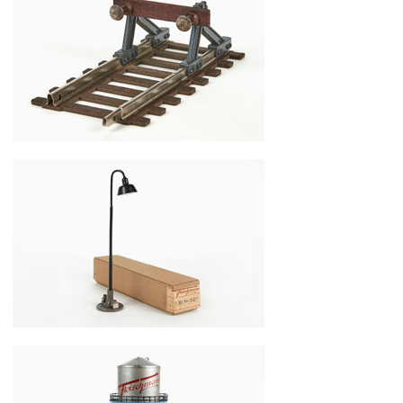
Fleischmann Spur 0 Nr. 588 Prellbock
Fleischmann Spur 0 Nr. 587 Bogenlampe