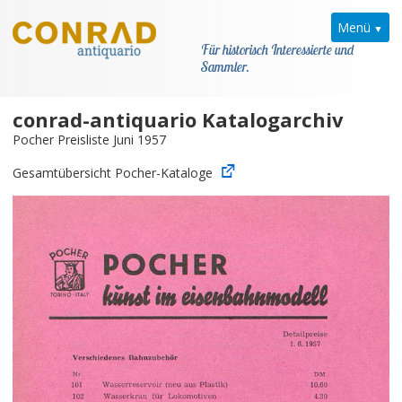
Menü
Für historisch Interessierte und
Sammler.
conrad-antiquario Katalogarchiv
Home
Pocher Preisliste Juni 1957
News
Gesamtübersicht Pocher-Kataloge
Pocher
Kataloge
Modellarchiv
Kontakt