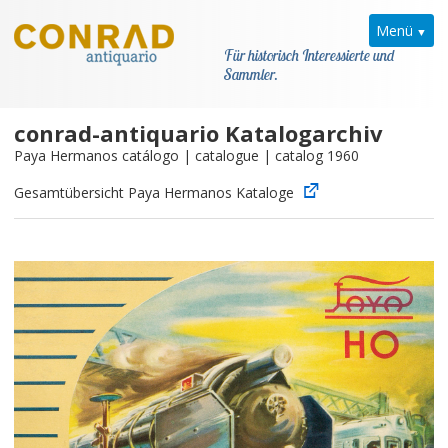
Menü
Für historisch Interessierte und
Sammler.
conrad-antiquario Katalogarchiv
Home
Paya Hermanos catálogo | catalogue | catalog 1960
News
Gesamtübersicht Paya Hermanos Kataloge
Paya Hermanos
Kataloge
Modellarchiv
Kontakt