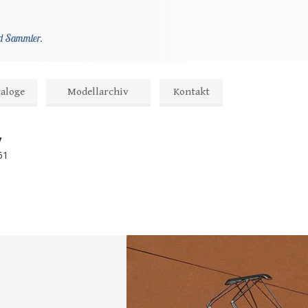
und Sammler.
taloge
Modellarchiv
Kontakt
v
61