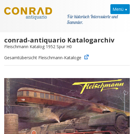
Menü
Für historisch Interessierte und
Sammler.
conrad-antiquario Katalogarchiv
Home
Fleischmann Katalog 1952 Spur H0
News
Gesamtübersicht Fleischmann-Kataloge
Fleischmann
Kataloge
Kontakt