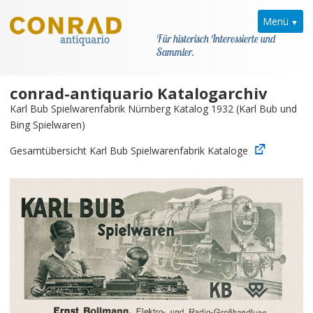
Menü
Für historisch Interessierte und
Sammler.
conrad-antiquario Katalogarchiv
Home
Karl Bub Spielwarenfabrik Nürnberg Katalog 1932 (Karl Bub und
Bing Spielwaren)
News
Gesamtübersicht Karl Bub Spielwarenfabrik Kataloge
Karl Bub
Kataloge
Kontakt